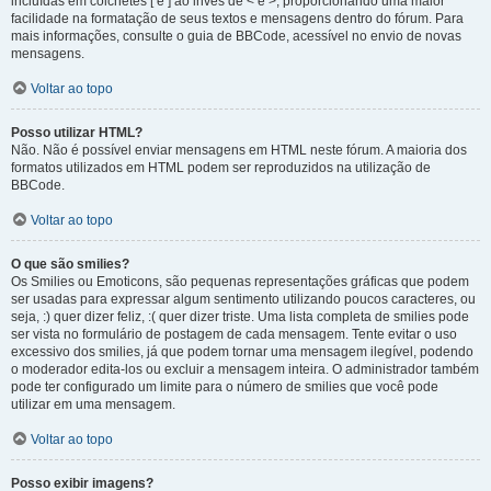
incluídas em colchetes [ e ] ao invés de < e >, proporcionando uma maior
facilidade na formatação de seus textos e mensagens dentro do fórum. Para
mais informações, consulte o guia de BBCode, acessível no envio de novas
mensagens.
Voltar ao topo
Posso utilizar HTML?
Não. Não é possível enviar mensagens em HTML neste fórum. A maioria dos
formatos utilizados em HTML podem ser reproduzidos na utilização de
BBCode.
Voltar ao topo
O que são smilies?
Os Smilies ou Emoticons, são pequenas representações gráficas que podem
ser usadas para expressar algum sentimento utilizando poucos caracteres, ou
seja, :) quer dizer feliz, :( quer dizer triste. Uma lista completa de smilies pode
ser vista no formulário de postagem de cada mensagem. Tente evitar o uso
excessivo dos smilies, já que podem tornar uma mensagem ilegível, podendo
o moderador edita-los ou excluir a mensagem inteira. O administrador também
pode ter configurado um limite para o número de smilies que você pode
utilizar em uma mensagem.
Voltar ao topo
Posso exibir imagens?