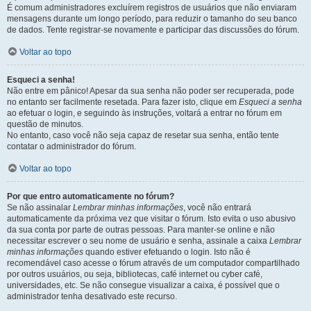
É comum administradores excluírem registros de usuários que não enviaram
mensagens durante um longo período, para reduzir o tamanho do seu banco
de dados. Tente registrar-se novamente e participar das discussões do fórum.
Voltar ao topo
Esqueci a senha!
Não entre em pânico! Apesar da sua senha não poder ser recuperada, pode
no entanto ser facilmente resetada. Para fazer isto, clique em
Esqueci a senha
ao efetuar o login, e seguindo às instruções, voltará a entrar no fórum em
questão de minutos.
No entanto, caso você não seja capaz de resetar sua senha, então tente
contatar o administrador do fórum.
Voltar ao topo
Por que entro automaticamente no fórum?
Se não assinalar
Lembrar minhas informações
, você não entrará
automaticamente da próxima vez que visitar o fórum. Isto evita o uso abusivo
da sua conta por parte de outras pessoas. Para manter-se online e não
necessitar escrever o seu nome de usuário e senha, assinale a caixa
Lembrar
minhas informações
quando estiver efetuando o login. Isto não é
recomendável caso acesse o fórum através de um computador compartilhado
por outros usuários, ou seja, bibliotecas, café internet ou cyber café,
universidades, etc. Se não consegue visualizar a caixa, é possível que o
administrador tenha desativado este recurso.