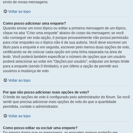
envio de novas mensagens.
Voltar ao topo
Como posso adicionar uma enquete?
Quando enviar um novo tópico ou editar a primeira mensagem de um tópico,
clique na aba “Criar uma enquete” abaixo do corpo da mensagem; se você
não conseguir ver esta opção, é porque provavelmente não possui permissão
para criar enquetes ou o tópico não é de sua autoria. Você deve escrever um
título para a enquete e em seguida, escrever pelo menos duas opções de voto,
certificando-se de colocar cada opção em uma linha separada na área de
texto. Você poderá também especificar o número de opções que um usuário
poderá selecionar ao votar em “Opções por usuário”, estipular um tempo limite
para a enquete (sendo 0 ilimitado), e por último a opção de permitir aos
usuários a mudança de voto.
Voltar ao topo
Por que não posso adicionar mais opções de voto?
O limite de opções de voto é configurado pelo administrador do fórum. Se você
sentir que precisa adicionar mais opções de voto do que a quantidade
permitida, contate o administrador.
Voltar ao topo
Como posso editar ou excluir uma enquete?
Da mesma forma que as mensagens, as enquetes apenas poderão ser