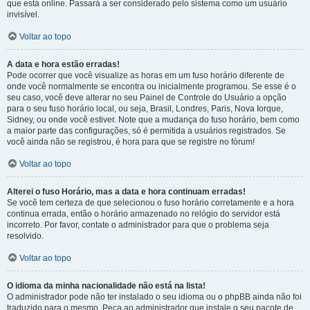
que está online. Passará a ser considerado pelo sistema como um usuário
invisível.
Voltar ao topo
A data e hora estão erradas!
Pode ocorrer que você visualize as horas em um fuso horário diferente de
onde você normalmente se encontra ou inicialmente programou. Se esse é o
seu caso, você deve alterar no seu Painel de Controle do Usuário a opção
para o seu fuso horário local, ou seja, Brasil, Londres, Paris, Nova Iorque,
Sidney, ou onde você estiver. Note que a mudança do fuso horário, bem como
a maior parte das configurações, só é permitida a usuários registrados. Se
você ainda não se registrou, é hora para que se registre no fórum!
Voltar ao topo
Alterei o fuso Horário, mas a data e hora continuam erradas!
Se você tem certeza de que selecionou o fuso horário corretamente e a hora
continua errada, então o horário armazenado no relógio do servidor está
incorreto. Por favor, contate o administrador para que o problema seja
resolvido.
Voltar ao topo
O idioma da minha nacionalidade não está na lista!
O administrador pode não ter instalado o seu idioma ou o phpBB ainda não foi
traduzido para o mesmo. Peça ao administrador que instale o seu pacote de