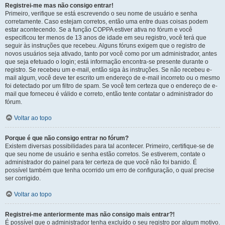
Registrei-me mas não consigo entrar!
Primeiro, verifique se está escrevendo o seu nome de usuário e senha
corretamente. Caso estejam corretos, então uma entre duas coisas podem
estar acontecendo. Se a função COPPA estiver ativa no fórum e você
especificou ter menos de 13 anos de idade em seu registro, você terá que
seguir às instruções que recebeu. Alguns fóruns exigem que o registro de
novos usuários seja ativado, tanto por você como por um administrador, antes
que seja efetuado o login; está informação encontra-se presente durante o
registro. Se recebeu um e-mail, então siga às instruções. Se não recebeu e-
mail algum, você deve ter escrito um endereço de e-mail incorreto ou o mesmo
foi detectado por um filtro de spam. Se você tem certeza que o endereço de e-
mail que forneceu é válido e correto, então tente contatar o administrador do
fórum.
Voltar ao topo
Porque é que não consigo entrar no fórum?
Existem diversas possibilidades para tal acontecer. Primeiro, certifique-se de
que seu nome de usuário e senha estão corretos. Se estiverem, contate o
administrador do painel para ter certeza de que você não foi banido. É
possível também que tenha ocorrido um erro de configuração, o qual precise
ser corrigido.
Voltar ao topo
Registrei-me anteriormente mas não consigo mais entrar?!
É possível que o administrador tenha excluído o seu registro por algum motivo.