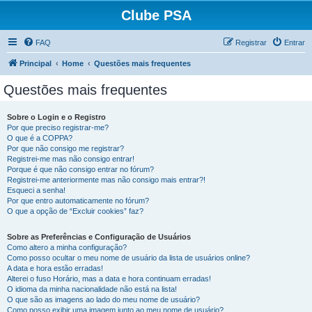
Clube PSA
FAQ
Registrar
Entrar
Principal
Home
Questões mais frequentes
Questões mais frequentes
Sobre o Login e o Registro
Por que preciso registrar-me?
O que é a COPPA?
Por que não consigo me registrar?
Registrei-me mas não consigo entrar!
Porque é que não consigo entrar no fórum?
Registrei-me anteriormente mas não consigo mais entrar?!
Esqueci a senha!
Por que entro automaticamente no fórum?
O que a opção de “Excluir cookies” faz?
Sobre as Preferências e Configuração de Usuários
Como altero a minha configuração?
Como posso ocultar o meu nome de usuário da lista de usuários online?
A data e hora estão erradas!
Alterei o fuso Horário, mas a data e hora continuam erradas!
O idioma da minha nacionalidade não está na lista!
O que são as imagens ao lado do meu nome de usuário?
Como posso exibir uma imagem junto ao meu nome de usuário?