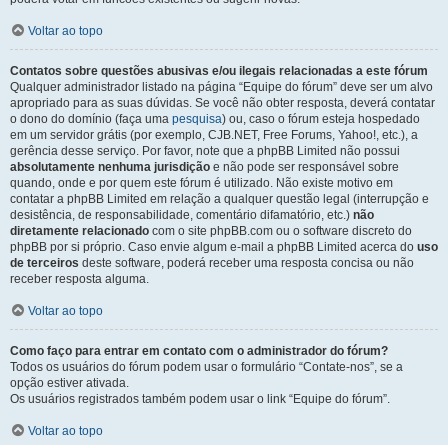
Voltar ao topo
Contatos sobre questões abusivas e/ou ilegais relacionadas a este fórum
Qualquer administrador listado na página “Equipe do fórum” deve ser um alvo
apropriado para as suas dúvidas. Se você não obter resposta, deverá contatar
o dono do domínio (faça uma
pesquisa
) ou, caso o fórum esteja hospedado
em um servidor grátis (por exemplo, CJB.NET, Free Forums, Yahoo!, etc.), a
gerência desse serviço. Por favor, note que a phpBB Limited não possui
absolutamente nenhuma jurisdição
e não pode ser responsável sobre
quando, onde e por quem este fórum é utilizado. Não existe motivo em
contatar a phpBB Limited em relação a qualquer questão legal (interrupção e
desistência, de responsabilidade, comentário difamatório, etc.)
não
diretamente relacionado
com o site phpBB.com ou o software discreto do
phpBB por si próprio. Caso envie algum e-mail a phpBB Limited acerca do
uso
de terceiros
deste software, poderá receber uma resposta concisa ou não
receber resposta alguma.
Voltar ao topo
Como faço para entrar em contato com o administrador do fórum?
Todos os usuários do fórum podem usar o formulário “Contate-nos”, se a
opção estiver ativada.
Os usuários registrados também podem usar o link “Equipe do fórum”.
Voltar ao topo