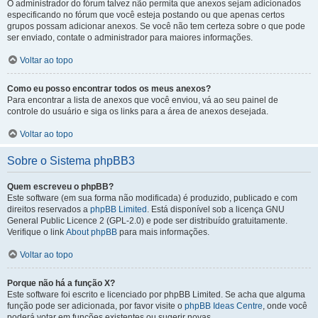
O administrador do fórum talvez não permita que anexos sejam adicionados
especificando no fórum que você esteja postando ou que apenas certos
grupos possam adicionar anexos. Se você não tem certeza sobre o que pode
ser enviado, contate o administrador para maiores informações.
Voltar ao topo
Como eu posso encontrar todos os meus anexos?
Para encontrar a lista de anexos que você enviou, vá ao seu painel de
controle do usuário e siga os links para a área de anexos desejada.
Voltar ao topo
Sobre o Sistema phpBB3
Quem escreveu o phpBB?
Este software (em sua forma não modificada) é produzido, publicado e com
direitos reservados a
phpBB Limited
. Está disponível sob a licença GNU
General Public Licence 2 (GPL-2.0) e pode ser distribuído gratuitamente.
Verifique o link
About phpBB
para mais informações.
Voltar ao topo
Porque não há a função X?
Este software foi escrito e licenciado por phpBB Limited. Se acha que alguma
função pode ser adicionada, por favor visite o
phpBB Ideas Centre
, onde você
poderá votar em funcões existentes ou sugerir novas.