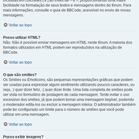
incluídas em colchetes [ e ] ao invés de < e >, proporcionando uma maior
facilidade na formatação de seus textos e mensagens dentro do fórum. Para
mais informações, consulte o guia de BBCode, acessível no envio de novas
mensagens.
Voltar ao topo
Posso utilizar HTML?
Não. Não é possível enviar mensagens em HTML neste fórum. A maioria dos
formatos utilizados em HTML podem ser reproduzidos na utilização de
BBCode.
Voltar ao topo
O que são smilies?
Os Smilies ou Emoticons, são pequenas representações gráficas que podem
ser usadas para expressar algum sentimento utilizando poucos caracteres, ou
seja, :) quer dizer feliz, :( quer dizer triste. Uma lista completa de smilies pode
ser vista no formulário de postagem de cada mensagem. Tente evitar o uso
excessivo dos smilies, já que podem tornar uma mensagem ilegível, podendo
o moderador edita-los ou excluir a mensagem inteira. O administrador também
pode ter configurado um limite para o número de smilies que você pode
utilizar em uma mensagem.
Voltar ao topo
Posso exibir imagens?