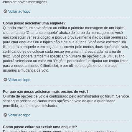
envio de novas mensagens.
Voltar ao topo
Como posso adicionar uma enquete?
Quando enviar um novo tópico ou editar a primeira mensagem de um tópico,
clique na aba “Criar uma enquete” abaixo do corpo da mensagem; se você
não conseguir ver esta opção, é porque provavelmente não possui permissão
para criar enquetes ou o tópico não é de sua autoria. Você deve escrever um
título para a enquete e em seguida, escrever pelo menos duas opções de voto,
certificando-se de colocar cada opção em uma linha separada na área de
texto. Você poderá também especificar o número de opções que um usuário
poderá selecionar ao votar em “Opções por usuário”, estipular um tempo limite
para a enquete (sendo 0 ilimitado), e por último a opção de permitir aos
usuários a mudança de voto.
Voltar ao topo
Por que não posso adicionar mais opções de voto?
O limite de opções de voto é configurado pelo administrador do fórum. Se você
sentir que precisa adicionar mais opções de voto do que a quantidade
permitida, contate o administrador.
Voltar ao topo
Como posso editar ou excluir uma enquete?
Da mesma forma que as mensagens, as enquetes apenas poderão ser