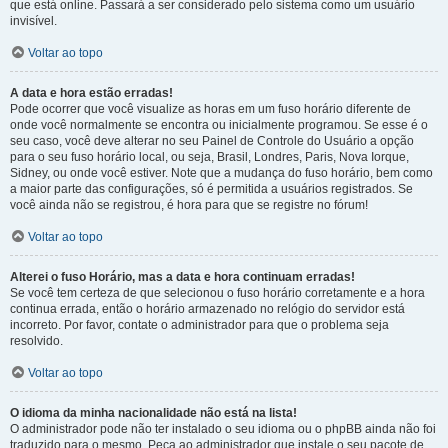
que está online. Passará a ser considerado pelo sistema como um usuário
invisível.
Voltar ao topo
A data e hora estão erradas!
Pode ocorrer que você visualize as horas em um fuso horário diferente de
onde você normalmente se encontra ou inicialmente programou. Se esse é o
seu caso, você deve alterar no seu Painel de Controle do Usuário a opção
para o seu fuso horário local, ou seja, Brasil, Londres, Paris, Nova Iorque,
Sidney, ou onde você estiver. Note que a mudança do fuso horário, bem como
a maior parte das configurações, só é permitida a usuários registrados. Se
você ainda não se registrou, é hora para que se registre no fórum!
Voltar ao topo
Alterei o fuso Horário, mas a data e hora continuam erradas!
Se você tem certeza de que selecionou o fuso horário corretamente e a hora
continua errada, então o horário armazenado no relógio do servidor está
incorreto. Por favor, contate o administrador para que o problema seja
resolvido.
Voltar ao topo
O idioma da minha nacionalidade não está na lista!
O administrador pode não ter instalado o seu idioma ou o phpBB ainda não foi
traduzido para o mesmo. Peça ao administrador que instale o seu pacote de