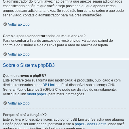
O administrador do fórum talvez não permita que anexos sejam adicionados
especificando no fórum que você esteja postando ou que apenas certos
grupos possam adicionar anexos. Se você não tem certeza sobre o que pode
ser enviado, contate o administrador para maiores informações.
Voltar ao topo
Como eu posso encontrar todos os meus anexos?
Para encontrar a lista de anexos que você enviou, vá ao seu painel de
controle do usuário e siga os links para a área de anexos desejada.
Voltar ao topo
Sobre o Sistema phpBB3
Quem escreveu o phpBB?
Este software (em sua forma não modificada) é produzido, publicado e com
direitos reservados a
phpBB Limited
. Está disponível sob a licença GNU
General Public Licence 2 (GPL-2.0) e pode ser distribuído gratuitamente.
Verifique o link
About phpBB
para mais informações.
Voltar ao topo
Porque não há a função X?
Este software foi escrito e licenciado por phpBB Limited. Se acha que alguma
função pode ser adicionada, por favor visite o
phpBB Ideas Centre
, onde você
poderá votar em funcões existentes ou sugerir novas.