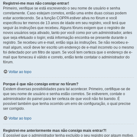
Registrei-me mas não consigo entrar!
Primeiro, verifique se está escrevendo o seu nome de usuário e senha
corretamente. Caso estejam corretos, então uma entre duas coisas podem
estar acontecendo. Se a função COPPA estiver ativa no fórum e você
especificou ter menos de 13 anos de idade em seu registro, você terá que
seguir às instruções que recebeu. Alguns fóruns exigem que o registro de
novos usuários seja ativado, tanto por você como por um administrador, antes
que seja efetuado o login; está informação encontra-se presente durante o
registro. Se recebeu um e-mail, então siga às instruções. Se não recebeu e-
mail algum, você deve ter escrito um endereço de e-mail incorreto ou o mesmo
foi detectado por um filtro de spam. Se você tem certeza que o endereço de e-
mail que forneceu é válido e correto, então tente contatar o administrador do
fórum.
Voltar ao topo
Porque é que não consigo entrar no fórum?
Existem diversas possibilidades para tal acontecer. Primeiro, certifique-se de
que seu nome de usuário e senha estão corretos. Se estiverem, contate o
administrador do painel para ter certeza de que você não foi banido. É
possível também que tenha ocorrido um erro de configuração, o qual precise
ser corrigido.
Voltar ao topo
Registrei-me anteriormente mas não consigo mais entrar?!
É possível que o administrador tenha excluído o seu registro por algum motivo.