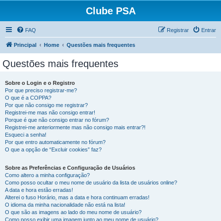
Clube PSA
FAQ
Registrar
Entrar
Principal
Home
Questões mais frequentes
Questões mais frequentes
Sobre o Login e o Registro
Por que preciso registrar-me?
O que é a COPPA?
Por que não consigo me registrar?
Registrei-me mas não consigo entrar!
Porque é que não consigo entrar no fórum?
Registrei-me anteriormente mas não consigo mais entrar?!
Esqueci a senha!
Por que entro automaticamente no fórum?
O que a opção de “Excluir cookies” faz?
Sobre as Preferências e Configuração de Usuários
Como altero a minha configuração?
Como posso ocultar o meu nome de usuário da lista de usuários online?
A data e hora estão erradas!
Alterei o fuso Horário, mas a data e hora continuam erradas!
O idioma da minha nacionalidade não está na lista!
O que são as imagens ao lado do meu nome de usuário?
Como posso exibir uma imagem junto ao meu nome de usuário?