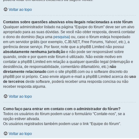
Voltar ao topo
Contatos sobre questões abusivas e/ou ilegais relacionadas a este fórum
Qualquer administrador listado na página “Equipe do fórum” deve ser um alvo
apropriado para as suas dúvidas. Se você não obter resposta, deverá contatar
o dono do domínio (faça uma
pesquisa
) ou, caso o fórum esteja hospedado
em um servidor grátis (por exemplo, CJB.NET, Free Forums, Yahoo!, etc.), a
gerência desse serviço. Por favor, note que a phpBB Limited não possui
absolutamente nenhuma jurisdição
e não pode ser responsável sobre
quando, onde e por quem este fórum é utilizado. Não existe motivo em
contatar a phpBB Limited em relação a qualquer questão legal (interrupção e
desistência, de responsabilidade, comentário difamatório, etc.)
não
diretamente relacionado
com o site phpBB.com ou o software discreto do
phpBB por si próprio. Caso envie algum e-mail a phpBB Limited acerca do
uso
de terceiros
deste software, poderá receber uma resposta concisa ou não
receber resposta alguma.
Voltar ao topo
Como faço para entrar em contato com o administrador do fórum?
Todos os usuários do fórum podem usar o formulário “Contate-nos”, se a
opção estiver ativada.
Os usuários registrados também podem usar o link “Equipe do fórum”.
Voltar ao topo