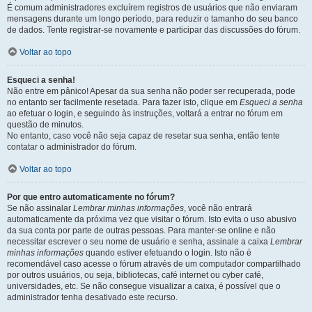
É comum administradores excluírem registros de usuários que não enviaram
mensagens durante um longo período, para reduzir o tamanho do seu banco
de dados. Tente registrar-se novamente e participar das discussões do fórum.
Voltar ao topo
Esqueci a senha!
Não entre em pânico! Apesar da sua senha não poder ser recuperada, pode
no entanto ser facilmente resetada. Para fazer isto, clique em
Esqueci a senha
ao efetuar o login, e seguindo às instruções, voltará a entrar no fórum em
questão de minutos.
No entanto, caso você não seja capaz de resetar sua senha, então tente
contatar o administrador do fórum.
Voltar ao topo
Por que entro automaticamente no fórum?
Se não assinalar
Lembrar minhas informações
, você não entrará
automaticamente da próxima vez que visitar o fórum. Isto evita o uso abusivo
da sua conta por parte de outras pessoas. Para manter-se online e não
necessitar escrever o seu nome de usuário e senha, assinale a caixa
Lembrar
minhas informações
quando estiver efetuando o login. Isto não é
recomendável caso acesse o fórum através de um computador compartilhado
por outros usuários, ou seja, bibliotecas, café internet ou cyber café,
universidades, etc. Se não consegue visualizar a caixa, é possível que o
administrador tenha desativado este recurso.