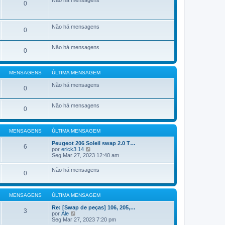
0
Não há mensagens
0
Não há mensagens
0
MENSAGENS
ÚLTIMA MENSAGEM
Não há mensagens
0
Não há mensagens
0
MENSAGENS
ÚLTIMA MENSAGEM
Peugeot 206 Soleil swap 2.0 T…
6
V
por
erick3.14
e
Seg Mar 27, 2023 12:40 am
r
ú
Não há mensagens
0
l
t
i
m
MENSAGENS
ÚLTIMA MENSAGEM
a
m
Re: [Swap de peças] 106, 205,…
e
3
V
por
Ale
n
e
Seg Mar 27, 2023 7:20 pm
s
r