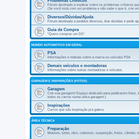
Problemas Crônicos
Fórum destinado a explicar sobre os problemas crônicos q
(Se você está com um problema e não sabe o que é, crie um 
Diversos/Dúvidas/Ajuda
Fórum destinado a pedidos diversos, tirar dúvidas e pedir a
Guia de Compra
"Quero comprar um DS"
MUNDO AUTOMOTIVO EM GERAL
PSA
Informações e noticias sobre a marca ou veículos PSA
Demais veículos e montadoras
Informações sobre outras montadoras e veículos.
GARAGEM E INSPIRAÇÕES (FOTOS)
Garagem
Crie sua garagem! Espaço dedicado para publicarem fotos,
todos os carros numa única garagem.)
Inspirações
Carros que são inspiração pra galera
ÁREA TÉCNICA
Preparação
Motores, turbo, nitro, coletores, suspenção, freios, câmbio, e