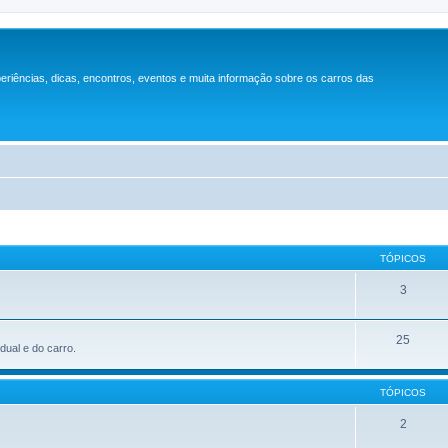
periências, dicas, encontros, eventos e muita informação sobre os carros das
TÓPICOS
3
25
dual e do carro.
TÓPICOS
2