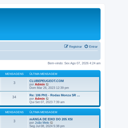
Registrar
Entrar
Bem-vindo: Sex Ago 07, 2026 4:24 am
MENSAGENS
ÚLTIMA MENSAGEM
CLUBEPEUGEOT.COM
3
V
por
Admin
e
Dom Mar 26, 2023 12:39 pm
r
ú
Re: 106 PH1 - Rodas Monza SR …
34
l
V
por
Admin
t
e
Qui Set 07, 2023 7:39 am
i
r
m
ú
a
l
MENSAGENS
ÚLTIMA MENSAGEM
m
t
e
i
mANGA DE EIXO DO 205 XSI
3
n
m
V
por
João Melo
s
a
e
Seg Jul 08, 2024 5:38 pm