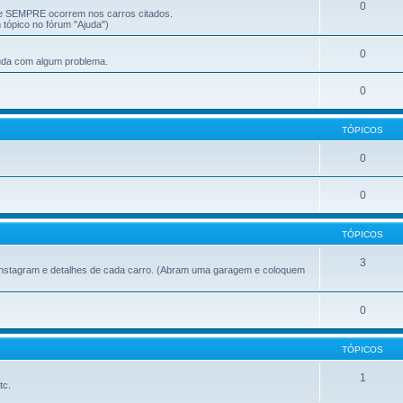
0
ue SEMPRE ocorrem nos carros citados.
tópico no fórum "Ajuda")
0
juda com algum problema.
0
TÓPICOS
0
0
TÓPICOS
3
 instagram e detalhes de cada carro. (Abram uma garagem e coloquem
0
TÓPICOS
1
tc.