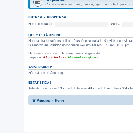
Sugestões
Como estamos no começo ainda, fiquem a vontade para envi
ENTRAR
•
REGISTRAR
Nome de usuário:
Senha:
QUEM ESTÁ ONLINE
No total, há
4
usuários online :: 0 usuário registrado, 0 invisivel e 4 vis
O recorde de usuários online foi de
573
em Ter Mai 19, 2026 11:05 pm
Usuários registrados: Nenhum usuário registrado
Legenda:
Administradores
,
Moderadores globais
ANIVERSÁRIOS
Não há aniversários hoje
ESTATÍSTICAS
Total de mensagens
53
• Total de tópicos
40
• Total de membros
384
• N
Principal
Home