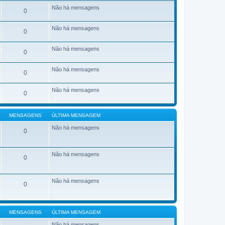
a
ú
Não há mensagens
g
0
l
e
t
m
i
Não há mensagens
m
0
a
m
e
Não há mensagens
0
n
s
a
Não há mensagens
0
g
e
m
Não há mensagens
0
MENSAGENS
ÚLTIMA MENSAGEM
Não há mensagens
0
Não há mensagens
0
Não há mensagens
0
MENSAGENS
ÚLTIMA MENSAGEM
Não há mensagens