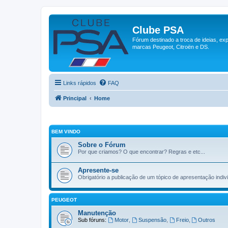
Clube PSA
Fórum destinado a troca de ideias, ex
marcas Peugeot, Citroën e DS.
Links rápidos
FAQ
Principal
Home
BEM VINDO
Sobre o Fórum
Por que criamos? O que encontrar? Regras e etc...
Apresente-se
Obrigatório a publicação de um tópico de apresentação indivi
PEUGEOT
Manutenção
Sub fóruns:
Motor
,
Suspensão
,
Freio
,
Outros