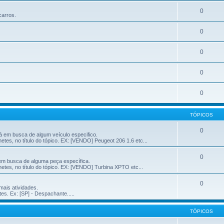
0
carros.
0
0
0
0
TÓPICOS
0
á em busca de algum veículo especifico.
tes, no título do tópico. EX: [VENDO] Peugeot 206 1.6 etc...
0
em busca de alguma peça específica.
etes, no título do tópico. EX: [VENDO] Turbina XPTO etc...
0
mais atividades.
es. Ex: [SP] - Despachante.....
TÓPICOS