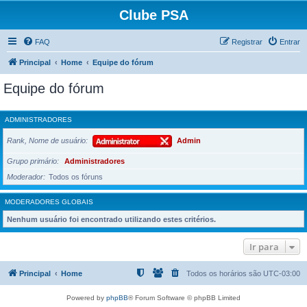
Clube PSA
FAQ
Registrar
Entrar
Principal
Home
Equipe do fórum
Equipe do fórum
ADMINISTRADORES
Rank, Nome de usuário
Admin
Grupo primário
Administradores
Moderador
Todos os fóruns
MODERADORES GLOBAIS
Nenhum usuário foi encontrado utilizando estes critérios.
Ir para
Principal
Home
Todos os horários são
UTC-03:00
Powered by
phpBB
® Forum Software © phpBB Limited