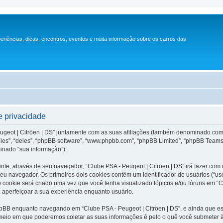
periências, dicas, encontros, eventos e muita informação sobre os carros das
e privacidade
eugeot | Citröen | DS” juntamente com as suas afiliações (também denominado como 
es”, “deles”, “phpBB software”, “www.phpbb.com”, “phpBB Limited”, “phpBB Teams”
inado “sua informação”).
nte, através de seu navegador, “Clube PSA - Peugeot | Citröen | DS” irá fazer c
u navegador. Os primeiros dois cookies contêm um identificador de usuários (“user
cookie será criado uma vez que você tenha visualizado tópicos e/ou fóruns em “Clu
, aperfeiçoar a sua experiência enquanto usuário.
pBB enquanto navegando em “Clube PSA - Peugeot | Citröen | DS”, e ainda que e
meio em que poderemos coletar as suas informações é pelo o quê você submeter à 