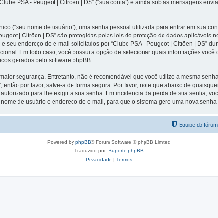
ube PSA - Peugeot | Citröen | DS” (“sua conta”) e ainda sob as mensagens enviada
ico (“seu nome de usuário”), uma senha pessoal utilizada para entrar em sua conta
Peugeot | Citröen | DS” são protegidas pelas leis de proteção de dados aplicáveis
seu endereço de e-mail solicitados por “Clube PSA - Peugeot | Citröen | DS” dura
 opcional. Em todo caso, você possui a opção de selecionar quais informações você 
ticos gerados pelo software phpBB.
ior segurança. Entretanto, não é recomendável que você utilize a mesma senha pa
, então por favor, salve-a de forma segura. Por favor, note que abaixo de quaisque
 autorizado para lhe exigir a sua senha. Em incidência da perda de sua senha, voc
eu nome de usuário e endereço de e-mail, para que o sistema gere uma nova senha e
Equipe do fórum
Powered by
phpBB
® Forum Software © phpBB Limited
Traduzido por:
Suporte phpBB
Privacidade
|
Termos