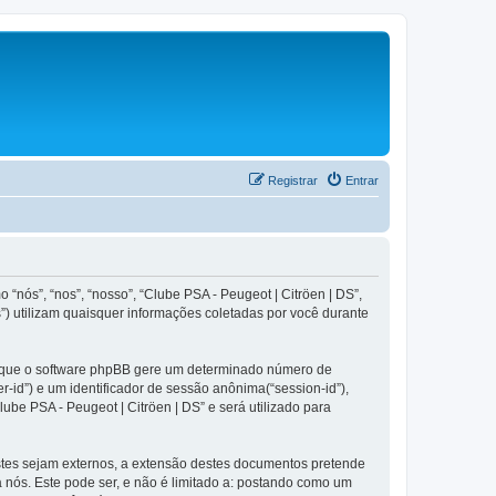
Registrar
Entrar
“nós”, “nos”, “nosso”, “Clube PSA - Peugeot | Citröen | DS”,
) utilizam quaisquer informações coletadas por você durante
om que o software phpBB gere um determinado número de
-id”) e um identificador de sessão anônima(“session-id”),
be PSA - Peugeot | Citröen | DS” e será utilizado para
stes sejam externos, a extensão destes documentos pretende
nós. Este pode ser, e não é limitado a: postando como um