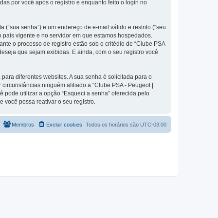
s por você após o registro e enquanto feito o login no
 (“sua senha”) e um endereço de e-mail válido e restrito (“seu
 no país vigente e no servidor em que estamos hospedados.
nte o processo de registro estão sob o critédio de “Clube PSA
deseja que sejam exibidas. E ainda, com o seu registro você
ra diferentes websites. A sua senha é solicitada para o
r circunstâncias ninguém afiliado a “Clube PSA - Peugeot |
ê pode utilizar a opção “Esqueci a senha” oferecida pelo
 você possa reativar o seu registro.
Membros
Excluir cookies
Todos os horários são
UTC-03:00