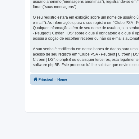
usuário anônimo(“mensagens anônimas”), registrando-se em “Cl
fórum(“suas mensagens”).
O seu registro estará em exibição sobre um nome de usuário ún
e-mail”). As informações para o seu registro em “Clube PSA - 
Qualquer informação além de seu nome de usuário, sua senha e 
- Peugeot | Citröen | DS” sobre o que é obrigatório e o que é
possui a opção de escolher receber ou não os e-mails automá
A sua senha é codificada em nosso banco de dados para uma ma
acesso de seu registro em “Clube PSA - Peugeot | Citröen | DS”
Citröen | DS”, o phpBB ou quaisquer terceiros, está legalmente
software phpBB. Este processo irá lhe solicitar que envie o s
Principal
Home