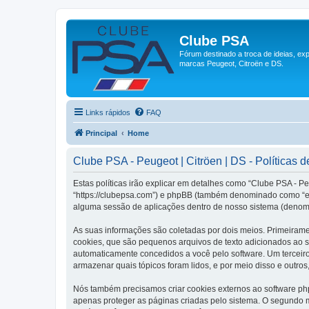
Clube PSA
Fórum destinado a troca de ideias, ex
marcas Peugeot, Citroën e DS.
Links rápidos
FAQ
Principal
Home
Clube PSA - Peugeot | Citröen | DS - Políticas d
Estas políticas irão explicar em detalhes como “Clube PSA - P
“https://clubepsa.com”) e phpBB (também denominado como “el
alguma sessão de aplicações dentro de nosso sistema (denom
As suas informações são coletadas por dois meios. Primeirame
cookies, que são pequenos arquivos de texto adicionados ao se
automaticamente concedidos a você pelo software. Um terceiro 
armazenar quais tópicos foram lidos, e por meio disso e outros
Nós também precisamos criar cookies externos ao software ph
apenas proteger as páginas criadas pelo sistema. O segundo 