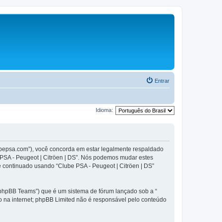
Entrar
Idioma:
lubepsa.com”), você concorda em estar legalmente respaldado
 PSA - Peugeot | Citröen | DS”. Nós podemos mudar estes
 continuado usando “Clube PSA - Peugeot | Citröen | DS”
phpBB Teams”) que é um sistema de fórum lançado sob a “
ão na internet; phpBB Limited não é responsável pelo conteúdo