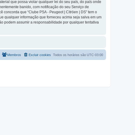
rial que possa violar qualquer lei do seu país, do país onde
manentemente banido, com notificação do seu Serviço de
cê concorda que “Clube PSA - Peugeot | Citröen | DS” tem o
ta que qualquer informação que forneceu acima seja salva em um
não podem assumir a responsabilidade por qualquer tentativa
Membros
Excluir cookies
Todos os horários são
UTC-03:00