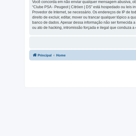
Você concorda em não enviar qualquer mensagem abusiva, obsce
“Clube PSA - Peugeot | Citröen | DS” está hospedado ou leis i
Provedor de Internet, se necessário. Os endereços de IP de t
direito de excluir, editar, mover ou trancar qualquer tópico 
banco de dados. Apesar dessa informação não ser fornecida a 
ou ato de hacking, intromissão forçada e ilegal que conduza 
Principal
Home