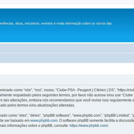
periências, dicas, encontros, eventos e muita informação sobre os carros das
inado como “nós”, “nos”, nosso, “Clube PSA - Peugeot | Citröen | DS”, “https://c
lmente respaldado pelos seguintes termos, por favor não acesse e/ou use “Clube
re tais alterações, embora nós recomendamos que você revise isso regularmente e
ado pelos termos e/ou atualizações alteradas.
o como “eles”, “deles”, “phpBB software”, “www.phpbb.com”, “phpBB Limited”, “
ode ser baixado em
www.phpbb.com
. O software phpBB somente facilita a discuss
 mais informações sobre o phpBB, consulte:
https://www.phpbb.com/
.