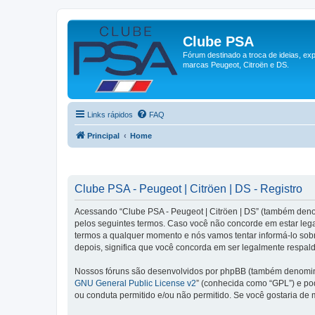
Clube PSA
Fórum destinado a troca de ideias, ex
marcas Peugeot, Citroën e DS.
Links rápidos
FAQ
Principal
Home
Clube PSA - Peugeot | Citröen | DS - Registro
Acessando “Clube PSA - Peugeot | Citröen | DS” (também denom
pelos seguintes termos. Caso você não concorde em estar lega
termos a qualquer momento e nós vamos tentar informá-lo sob
depois, significa que você concorda em ser legalmente respald
Nossos fóruns são desenvolvidos por phpBB (também denominad
GNU General Public License v2
” (conhecida como “GPL”) e p
ou conduta permitido e/ou não permitido. Se você gostaria de