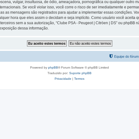
na, vulgar, insultuosa, de ódio, ameaçadora, pornográfica ou qualquer outro mate
nternacionais. Se você violar isso, você corre o risco de ser imediatamente e per
odas as mensagens são registrados para ajudar a implementar essas condições. Vo
a qualquer hora que eles assim o decidam e seja implícito. Como usuário você acei
terceiros sem a sua autorização, “Clube PSA - Peugeot | Citröen | DS” ou phpBB 
a exposição dessa informação.
Equipe do fórum
Powered by
phpBB
® Forum Software © phpBB Limited
Traduzido por:
Suporte phpBB
Privacidade
|
Termos