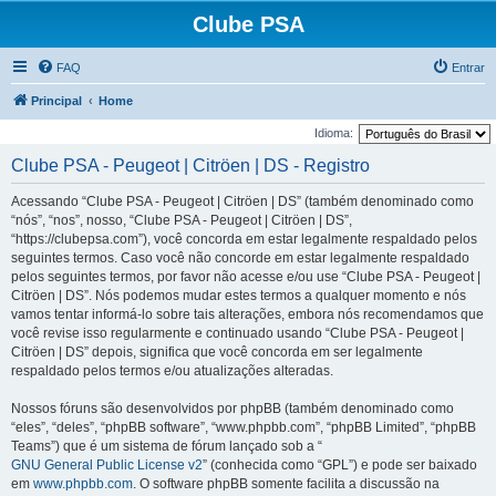
Clube PSA
FAQ
Entrar
Principal
Home
Idioma:
Clube PSA - Peugeot | Citröen | DS - Registro
Acessando “Clube PSA - Peugeot | Citröen | DS” (também denominado como
“nós”, “nos”, nosso, “Clube PSA - Peugeot | Citröen | DS”,
“https://clubepsa.com”), você concorda em estar legalmente respaldado pelos
seguintes termos. Caso você não concorde em estar legalmente respaldado
pelos seguintes termos, por favor não acesse e/ou use “Clube PSA - Peugeot |
Citröen | DS”. Nós podemos mudar estes termos a qualquer momento e nós
vamos tentar informá-lo sobre tais alterações, embora nós recomendamos que
você revise isso regularmente e continuado usando “Clube PSA - Peugeot |
Citröen | DS” depois, significa que você concorda em ser legalmente
respaldado pelos termos e/ou atualizações alteradas.
Nossos fóruns são desenvolvidos por phpBB (também denominado como
“eles”, “deles”, “phpBB software”, “www.phpbb.com”, “phpBB Limited”, “phpBB
Teams”) que é um sistema de fórum lançado sob a “
GNU General Public License v2
” (conhecida como “GPL”) e pode ser baixado
em
www.phpbb.com
. O software phpBB somente facilita a discussão na