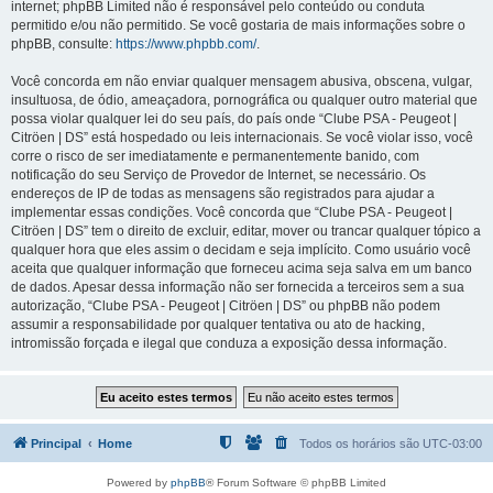
internet; phpBB Limited não é responsável pelo conteúdo ou conduta
permitido e/ou não permitido. Se você gostaria de mais informações sobre o
phpBB, consulte:
https://www.phpbb.com/
.
Você concorda em não enviar qualquer mensagem abusiva, obscena, vulgar,
insultuosa, de ódio, ameaçadora, pornográfica ou qualquer outro material que
possa violar qualquer lei do seu país, do país onde “Clube PSA - Peugeot |
Citröen | DS” está hospedado ou leis internacionais. Se você violar isso, você
corre o risco de ser imediatamente e permanentemente banido, com
notificação do seu Serviço de Provedor de Internet, se necessário. Os
endereços de IP de todas as mensagens são registrados para ajudar a
implementar essas condições. Você concorda que “Clube PSA - Peugeot |
Citröen | DS” tem o direito de excluir, editar, mover ou trancar qualquer tópico a
qualquer hora que eles assim o decidam e seja implícito. Como usuário você
aceita que qualquer informação que forneceu acima seja salva em um banco
de dados. Apesar dessa informação não ser fornecida a terceiros sem a sua
autorização, “Clube PSA - Peugeot | Citröen | DS” ou phpBB não podem
assumir a responsabilidade por qualquer tentativa ou ato de hacking,
intromissão forçada e ilegal que conduza a exposição dessa informação.
Principal
Home
Todos os horários são
UTC-03:00
Powered by
phpBB
® Forum Software © phpBB Limited