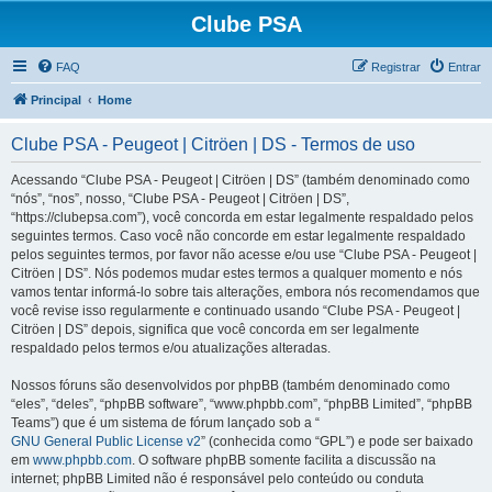
Clube PSA
FAQ
Registrar
Entrar
Principal
Home
Clube PSA - Peugeot | Citröen | DS - Termos de uso
Acessando “Clube PSA - Peugeot | Citröen | DS” (também denominado como
“nós”, “nos”, nosso, “Clube PSA - Peugeot | Citröen | DS”,
“https://clubepsa.com”), você concorda em estar legalmente respaldado pelos
seguintes termos. Caso você não concorde em estar legalmente respaldado
pelos seguintes termos, por favor não acesse e/ou use “Clube PSA - Peugeot |
Citröen | DS”. Nós podemos mudar estes termos a qualquer momento e nós
vamos tentar informá-lo sobre tais alterações, embora nós recomendamos que
você revise isso regularmente e continuado usando “Clube PSA - Peugeot |
Citröen | DS” depois, significa que você concorda em ser legalmente
respaldado pelos termos e/ou atualizações alteradas.
Nossos fóruns são desenvolvidos por phpBB (também denominado como
“eles”, “deles”, “phpBB software”, “www.phpbb.com”, “phpBB Limited”, “phpBB
Teams”) que é um sistema de fórum lançado sob a “
GNU General Public License v2
” (conhecida como “GPL”) e pode ser baixado
em
www.phpbb.com
. O software phpBB somente facilita a discussão na
internet; phpBB Limited não é responsável pelo conteúdo ou conduta