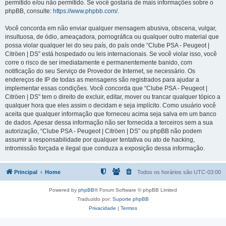
permitido e/ou não permitido. Se você gostaria de mais informações sobre o
phpBB, consulte:
https://www.phpbb.com/
.
Você concorda em não enviar qualquer mensagem abusiva, obscena, vulgar,
insultuosa, de ódio, ameaçadora, pornográfica ou qualquer outro material que
possa violar qualquer lei do seu país, do país onde “Clube PSA - Peugeot |
Citröen | DS” está hospedado ou leis internacionais. Se você violar isso, você
corre o risco de ser imediatamente e permanentemente banido, com
notificação do seu Serviço de Provedor de Internet, se necessário. Os
endereços de IP de todas as mensagens são registrados para ajudar a
implementar essas condições. Você concorda que “Clube PSA - Peugeot |
Citröen | DS” tem o direito de excluir, editar, mover ou trancar qualquer tópico a
qualquer hora que eles assim o decidam e seja implícito. Como usuário você
aceita que qualquer informação que forneceu acima seja salva em um banco
de dados. Apesar dessa informação não ser fornecida a terceiros sem a sua
autorização, “Clube PSA - Peugeot | Citröen | DS” ou phpBB não podem
assumir a responsabilidade por qualquer tentativa ou ato de hacking,
intromissão forçada e ilegal que conduza a exposição dessa informação.
Principal
Home
Todos os horários são
UTC-03:00
Powered by
phpBB
® Forum Software © phpBB Limited
Traduzido por:
Suporte phpBB
Privacidade
|
Termos