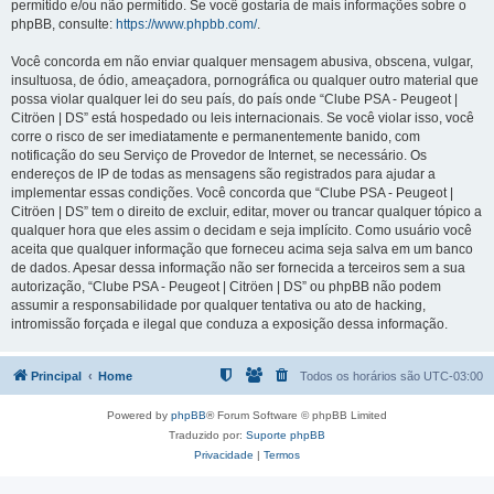
permitido e/ou não permitido. Se você gostaria de mais informações sobre o
phpBB, consulte:
https://www.phpbb.com/
.
Você concorda em não enviar qualquer mensagem abusiva, obscena, vulgar,
insultuosa, de ódio, ameaçadora, pornográfica ou qualquer outro material que
possa violar qualquer lei do seu país, do país onde “Clube PSA - Peugeot |
Citröen | DS” está hospedado ou leis internacionais. Se você violar isso, você
corre o risco de ser imediatamente e permanentemente banido, com
notificação do seu Serviço de Provedor de Internet, se necessário. Os
endereços de IP de todas as mensagens são registrados para ajudar a
implementar essas condições. Você concorda que “Clube PSA - Peugeot |
Citröen | DS” tem o direito de excluir, editar, mover ou trancar qualquer tópico a
qualquer hora que eles assim o decidam e seja implícito. Como usuário você
aceita que qualquer informação que forneceu acima seja salva em um banco
de dados. Apesar dessa informação não ser fornecida a terceiros sem a sua
autorização, “Clube PSA - Peugeot | Citröen | DS” ou phpBB não podem
assumir a responsabilidade por qualquer tentativa ou ato de hacking,
intromissão forçada e ilegal que conduza a exposição dessa informação.
Principal
Home
Todos os horários são
UTC-03:00
Powered by
phpBB
® Forum Software © phpBB Limited
Traduzido por:
Suporte phpBB
Privacidade
|
Termos