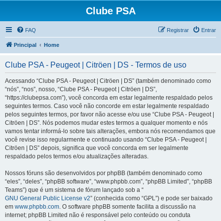
Clube PSA
FAQ
Registrar
Entrar
Principal
Home
Clube PSA - Peugeot | Citröen | DS - Termos de uso
Acessando “Clube PSA - Peugeot | Citröen | DS” (também denominado como
“nós”, “nos”, nosso, “Clube PSA - Peugeot | Citröen | DS”,
“https://clubepsa.com”), você concorda em estar legalmente respaldado pelos
seguintes termos. Caso você não concorde em estar legalmente respaldado
pelos seguintes termos, por favor não acesse e/ou use “Clube PSA - Peugeot |
Citröen | DS”. Nós podemos mudar estes termos a qualquer momento e nós
vamos tentar informá-lo sobre tais alterações, embora nós recomendamos que
você revise isso regularmente e continuado usando “Clube PSA - Peugeot |
Citröen | DS” depois, significa que você concorda em ser legalmente
respaldado pelos termos e/ou atualizações alteradas.
Nossos fóruns são desenvolvidos por phpBB (também denominado como
“eles”, “deles”, “phpBB software”, “www.phpbb.com”, “phpBB Limited”, “phpBB
Teams”) que é um sistema de fórum lançado sob a “
GNU General Public License v2
” (conhecida como “GPL”) e pode ser baixado
em
www.phpbb.com
. O software phpBB somente facilita a discussão na
internet; phpBB Limited não é responsável pelo conteúdo ou conduta