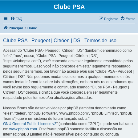
Clube PSA
FAQ
Registrar
Entrar
Principal
Home
Clube PSA - Peugeot | Citröen | DS - Termos de uso
Acessando “Clube PSA - Peugeot | Citröen | DS” (também denominado como
“nós”, “nos”, nosso, “Clube PSA - Peugeot | Citröen | DS”,
“https://clubepsa.com”), você concorda em estar legalmente respaldado pelos
seguintes termos. Caso você não concorde em estar legalmente respaldado
pelos seguintes termos, por favor não acesse e/ou use “Clube PSA - Peugeot |
Citröen | DS”. Nós podemos mudar estes termos a qualquer momento e nós
vamos tentar informá-lo sobre tais alterações, embora nós recomendamos que
você revise isso regularmente e continuado usando “Clube PSA - Peugeot |
Citröen | DS” depois, significa que você concorda em ser legalmente
respaldado pelos termos e/ou atualizações alteradas.
Nossos fóruns são desenvolvidos por phpBB (também denominado como
“eles”, “deles”, “phpBB software”, “www.phpbb.com”, “phpBB Limited”, “phpBB
Teams”) que é um sistema de fórum lançado sob a “
GNU General Public License v2
” (conhecida como “GPL”) e pode ser baixado
em
www.phpbb.com
. O software phpBB somente facilita a discussão na
internet; phpBB Limited não é responsável pelo conteúdo ou conduta