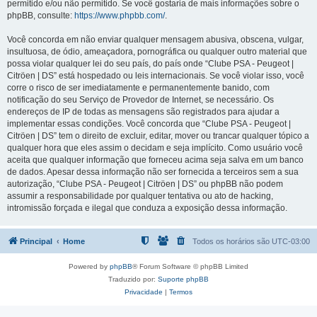
permitido e/ou não permitido. Se você gostaria de mais informações sobre o
phpBB, consulte:
https://www.phpbb.com/
.
Você concorda em não enviar qualquer mensagem abusiva, obscena, vulgar,
insultuosa, de ódio, ameaçadora, pornográfica ou qualquer outro material que
possa violar qualquer lei do seu país, do país onde “Clube PSA - Peugeot |
Citröen | DS” está hospedado ou leis internacionais. Se você violar isso, você
corre o risco de ser imediatamente e permanentemente banido, com
notificação do seu Serviço de Provedor de Internet, se necessário. Os
endereços de IP de todas as mensagens são registrados para ajudar a
implementar essas condições. Você concorda que “Clube PSA - Peugeot |
Citröen | DS” tem o direito de excluir, editar, mover ou trancar qualquer tópico a
qualquer hora que eles assim o decidam e seja implícito. Como usuário você
aceita que qualquer informação que forneceu acima seja salva em um banco
de dados. Apesar dessa informação não ser fornecida a terceiros sem a sua
autorização, “Clube PSA - Peugeot | Citröen | DS” ou phpBB não podem
assumir a responsabilidade por qualquer tentativa ou ato de hacking,
intromissão forçada e ilegal que conduza a exposição dessa informação.
Principal
Home
Todos os horários são
UTC-03:00
Powered by
phpBB
® Forum Software © phpBB Limited
Traduzido por:
Suporte phpBB
Privacidade
|
Termos