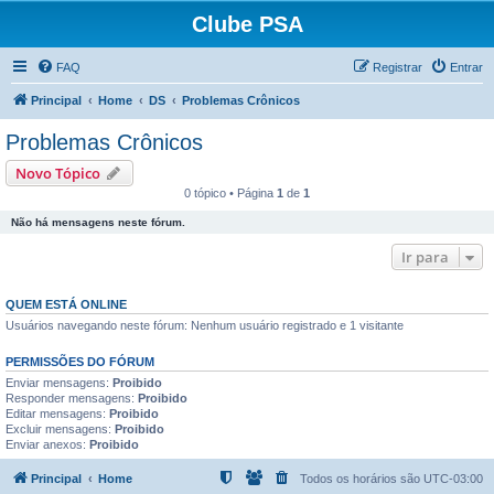
Clube PSA
FAQ
Registrar
Entrar
Principal
Home
DS
Problemas Crônicos
Problemas Crônicos
Novo Tópico
0 tópico • Página
1
de
1
Não há mensagens neste fórum.
Ir para
QUEM ESTÁ ONLINE
Usuários navegando neste fórum: Nenhum usuário registrado e 1 visitante
PERMISSÕES DO FÓRUM
Enviar mensagens:
Proibido
Responder mensagens:
Proibido
Editar mensagens:
Proibido
Excluir mensagens:
Proibido
Enviar anexos:
Proibido
Principal
Home
Todos os horários são
UTC-03:00