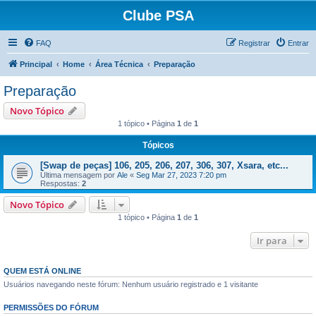
Clube PSA
FAQ
Registrar
Entrar
Principal
Home
Área Técnica
Preparação
Preparação
Novo Tópico
1 tópico • Página
1
de
1
Tópicos
[Swap de peças] 106, 205, 206, 207, 306, 307, Xsara, etc...
Última mensagem por
Ale
«
Seg Mar 27, 2023 7:20 pm
Respostas:
2
Novo Tópico
1 tópico • Página
1
de
1
Ir para
QUEM ESTÁ ONLINE
Usuários navegando neste fórum: Nenhum usuário registrado e 1 visitante
PERMISSÕES DO FÓRUM