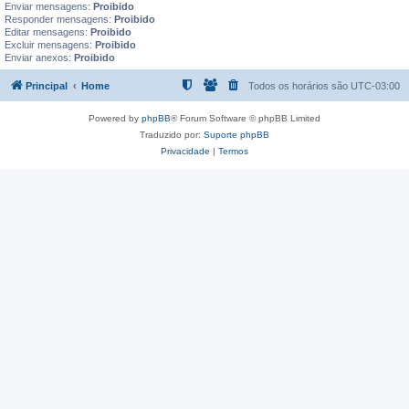
Enviar mensagens:
Proibido
Responder mensagens:
Proibido
Editar mensagens:
Proibido
Excluir mensagens:
Proibido
Enviar anexos:
Proibido
Principal
Home
Todos os horários são
UTC-03:00
Powered by
phpBB
® Forum Software © phpBB Limited
Traduzido por:
Suporte phpBB
Privacidade
|
Termos