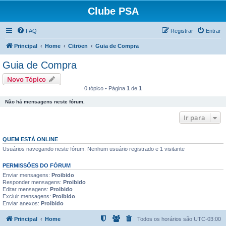
Clube PSA
FAQ
Registrar
Entrar
Principal
Home
Citröen
Guia de Compra
Guia de Compra
Novo Tópico
0 tópico • Página
1
de
1
Não há mensagens neste fórum.
Ir para
QUEM ESTÁ ONLINE
Usuários navegando neste fórum: Nenhum usuário registrado e 1 visitante
PERMISSÕES DO FÓRUM
Enviar mensagens:
Proibido
Responder mensagens:
Proibido
Editar mensagens:
Proibido
Excluir mensagens:
Proibido
Enviar anexos:
Proibido
Principal
Home
Todos os horários são
UTC-03:00