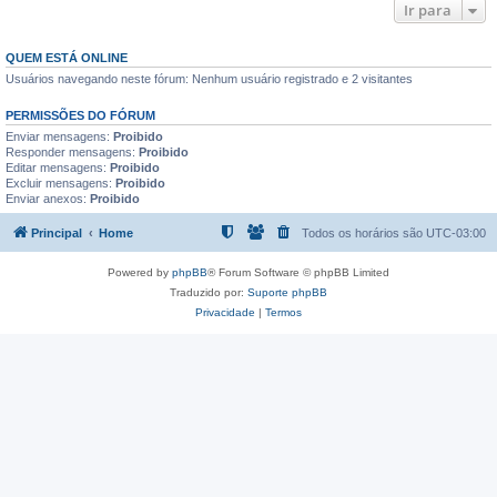
Ir para
QUEM ESTÁ ONLINE
Usuários navegando neste fórum: Nenhum usuário registrado e 2 visitantes
PERMISSÕES DO FÓRUM
Enviar mensagens:
Proibido
Responder mensagens:
Proibido
Editar mensagens:
Proibido
Excluir mensagens:
Proibido
Enviar anexos:
Proibido
Principal
Home
Todos os horários são
UTC-03:00
Powered by
phpBB
® Forum Software © phpBB Limited
Traduzido por:
Suporte phpBB
Privacidade
|
Termos