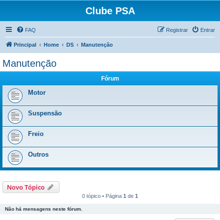
Clube PSA
FAQ
Registrar
Entrar
Principal
Home
DS
Manutenção
Manutenção
Fórum
Motor
Suspensão
Freio
Outros
Novo Tópico
0 tópico • Página
1
de
1
Não há mensagens neste fórum.