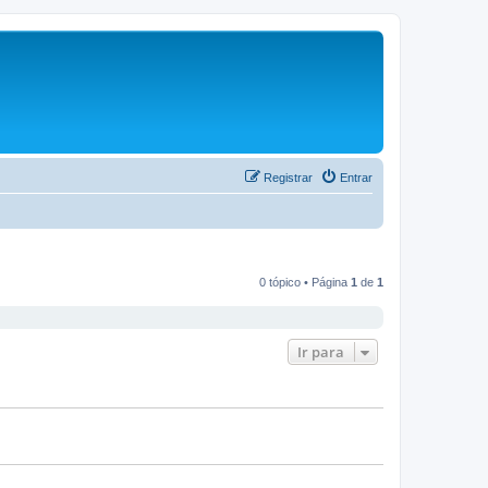
Registrar
Entrar
0 tópico • Página
1
de
1
Ir para