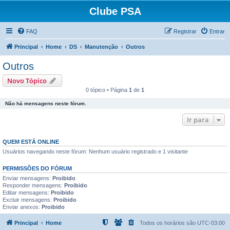
Clube PSA
FAQ
Registrar
Entrar
Principal
Home
DS
Manutenção
Outros
Outros
Novo Tópico
0 tópico • Página
1
de
1
Não há mensagens neste fórum.
Ir para
QUEM ESTÁ ONLINE
Usuários navegando neste fórum: Nenhum usuário registrado e 1 visitante
PERMISSÕES DO FÓRUM
Enviar mensagens:
Proibido
Responder mensagens:
Proibido
Editar mensagens:
Proibido
Excluir mensagens:
Proibido
Enviar anexos:
Proibido
Principal
Home
Todos os horários são
UTC-03:00